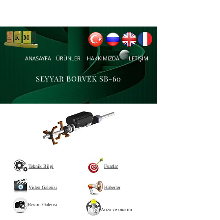
ANASAYFA
ÜRÜNLER
HAKKIMIZDA
İLETİŞİM
SEYYAR BORVEK SB-60
Teknik Bilgi
Fuarlar
Video Galerisi
Haberler
Resim Galerisi
Arıza ve onarım