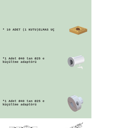
* 10 ADET (1 KUTU)ELMAS UÇ
*1 Adet Ø40 tan Ø25 e
küçültme adaptörü
*1 Adet Ø40 tan Ø25 e
küçültme adaptörü