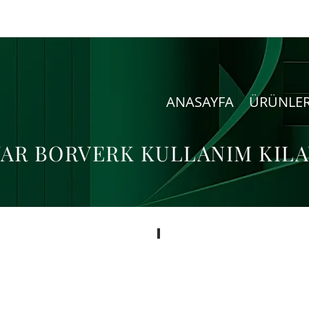
ANASAYFA
ÜRÜNLE
YAR BORVERK KULLANIM KIL
SB-61 KULLANIM KILAVUZU
MAKİNA
TEKNİK
BİLGİSİ
-
KULLANIM