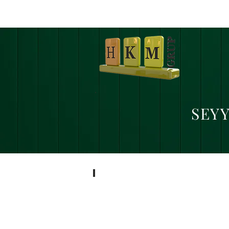
SEY
SB-61 KULLANIM KILAVUZU
ANA
SAYFA