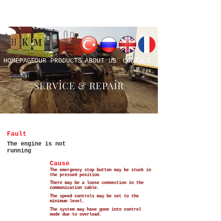
HOMEPAGE
OUR PRODUCTS
ABOUT US
CONTACT
SERVİCE & REPAİR
Fault
The engine is not
running
Cause
The emergency stop button may be stuck in
the pressed position
There may be a loose connection in the
communication cable.
The speed controls may be set to the
minimum level.
The system may have gone into control
mode due to overload.