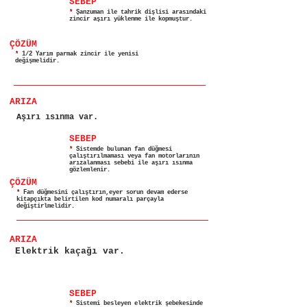
SEBEP
*
Şanzuman ile tahrik dişlisi arasındaki
zincir aşırı yüklenme ile kopmuştur.
ÇÖZÜM
*
1/2 Yarım parmak zincir ile yenisi
değişmelidir.
ARIZA
Aşırı ısınma var.
SEBEP
*
Sistemde bulunan fan düğmesi
çalıştırılmaması veya fan motorlarının
arızalanması sebebi ile aşırı ısınma
gözlemlenir.
ÇÖZÜM
*
Fan düğmesini çalıştırın,eyer sorun devam ederse
kitapçıkta belirtilen kod numaralı parçayla
değiştirlmelidir.
ARIZA
Elektrik kaçağı var.
SEBEP
*
Sistemi besleyen elektrik şebekesinde