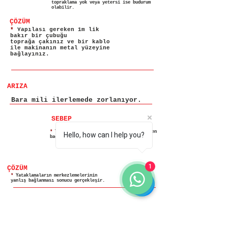
topraklama yok veya yetersi ise budurum
olabilir.
ÇÖZÜM
*
Yapılası gereken 1m lik
bakır bir çubuğu
toprağa çakınız ve bir kablo
ile makinanın metal yüzeyine
bağlayınız.
ARIZA
Bara mili ilerlemede zorlanıyor.
SEBEP
*
Yatak eksenleri kontrol edilerek yeniden
Hello, how can I help you?
bağlanmalı.
1
ÇÖZÜM
*
Yataklamaların merkezlemelerinin
yanlış bağlanması sonucu gerçekleşir.
ARIZA
Bara mili tornalama sırasında
duruyor.