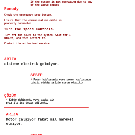
If the system is not operating due to any
of the above causes.
Remedy
Check the emergency stop button.
Ensure that the communication cable is
properly connected.
Turn the speed controls.
Turn off the power to the system, wait for 1
minute, and then restart it.
Contact the authorized service.
ARIZA
Sisteme elektrik gelmiyor.
SEBEP
*
Power kablosunda veya power kablosunun
takılı olduğu prizde sorun olabilir.
ÇÖZÜM
*
Kablo değişmeli veya başka bir
priz ile işe devam edilmeli.
ARIZA
Motor çalşıyor fakat mil hareket
etmiyor.